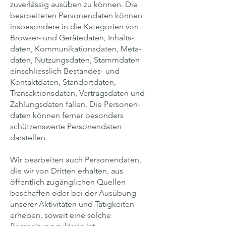
zuverlässig ausüben zu können. Die
bearbeiteten Personen­daten können
insbesondere in die Kategorien von
Browser- und Gerätedaten, Inhalts­
daten, Kommuni­kations­daten, Meta­
daten, Nutzungs­daten, Stamm­daten
einschliesslich Bestandes- und
Kontakt­daten, Standort­daten,
Transaktions­daten, Vertrags­daten und
Zahlungs­daten fallen. Die Personen­
daten können ferner besonders
schützens­werte Personen­daten
darstellen.
Wir bearbeiten auch Personen­daten,
die wir von Dritten erhalten, aus
öffentlich zugäng­lichen Quellen
beschaffen oder bei der Ausübung
unserer Aktivitäten und Tätig­keiten
erheben, soweit eine solche