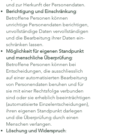
und zur Herkunft der Personen­daten.
Berichtigung und Einschränkung
:
Betroffene Personen können
unrichtige Personen­daten berichtigen,
unvoll­ständige Daten vervoll­ständigen
und die Bear­beitung ihrer Daten ein­
schränken lassen.
Möglichkeit für eigenen Stand­punkt
und mensch­liche Überprüfung
:
Betroffene Personen können bei
Entscheidungen, die ausschliess­lich
auf einer auto­matisierten Bearbeitung
von Personen­daten beruhen und für
sie mit einer Rechts­folge verbunden
sind oder sie erheblich beein­trächtigen
(auto­matisierte Einzel­entscheidungen),
ihren eigenen Stand­punkt darlegen
und die Über­prüfung durch einen
Menschen verlangen.
Löschung und Widerspruch
: