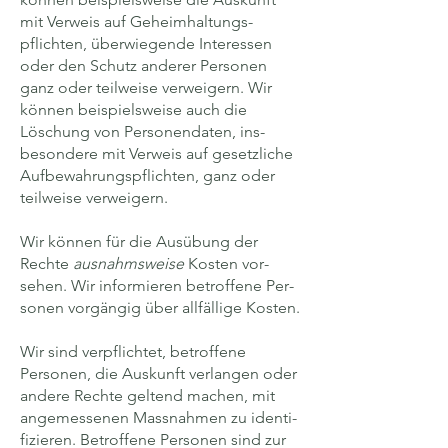
mit Ver­weis auf Geheim­haltungs­
pflichten, überwiegende Inter­essen
oder den Schutz anderer Personen
ganz oder teil­weise verweigern. Wir
können beispielsweise auch die
Löschung von Personen­daten, ins­
besondere mit Verweis auf gesetz­liche
Auf­bewahrungs­pflichten, ganz oder
teil­weise verweigern.
Wir können für die Aus­übung der
Rechte
ausnahms­weise
Kosten vor­
sehen. Wir infor­mieren be­troffene Per­
sonen vorgängig über all­fällige Kosten.
Wir sind ver­pflichtet, betroffene
Personen, die Auskunft ver­langen oder
andere Rechte geltend machen, mit
angemessenen Mass­nahmen zu identi­
fizieren. Betroffene Personen sind zur