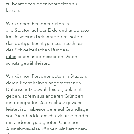
zu bear­beiten oder bear­beiten zu
lassen.
Wir können Personen­daten in
alle
Staaten auf der Erde
und anderswo
im
Universum
bekanntgeben, sofern
das dortige Recht gemäss
Beschluss
des Schwei­zerischen Bundes­
rates
einen angemessenen Daten­
schutz gewährleistet.
Wir können Personen­daten in Staaten,
deren Recht keinen angemessenen
Daten­schutz gewähr­leistet, bekannt­
geben, sofern aus anderen Gründen
ein geeigneter Daten­schutz gewähr­
leistet ist, ins­besondere auf Grund­lage
von Standard­datenschutz­klauseln oder
mit anderen geeigneten Garantien.
Ausnahms­weise können wir Personen­