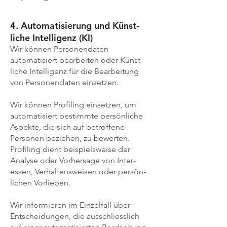
4. Auto­matisierung und Künst­
liche Intelli­genz (KI)
Wir können Personendaten
automatisiert bear­beiten oder Künst­
liche Intelli­genz für die Bear­beitung
von Personen­daten ein­setzen.
Wir können Profiling einsetzen, um
auto­matisiert bestimmte persön­liche
Aspekte, die sich auf betroffene
Personen beziehen, zu bewerten.
Profiling dient beispiels­weise der
Analyse oder Vorher­sage von Inter­
essen, Verhaltens­weisen oder persön­
lichen Vor­lieben.
Wir informieren im Einzelfall über
Entschei­dungen, die ausschliess­lich