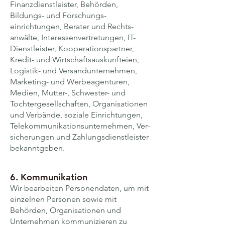
Finanz­dienstleister, Behörden,
Bildungs- und Forschungs­
einrichtungen, Berater und Rechts­
anwälte, Interessen­vertretungen, IT-
Dienst­leister, Kooperations­partner,
Kredit- und Wirtschafts­auskunfteien,
Logistik- und Versand­unternehmen,
Marketing- und Werbe­agenturen,
Medien, Mutter-, Schwester- und
Tochter­gesell­schaften, Organi­sationen
und Verbände, soziale Ein­richtungen,
Tele­kommunikations­unternehmen, Ver­
sicherungen und Zahlungs­dienst­leister
bekannt­geben.
6. Kommunikation
Wir bearbeiten Personen­daten, um mit
einzelnen Personen sowie mit
Behörden, Organi­sationen und
Unternehmen kommuni­zieren zu