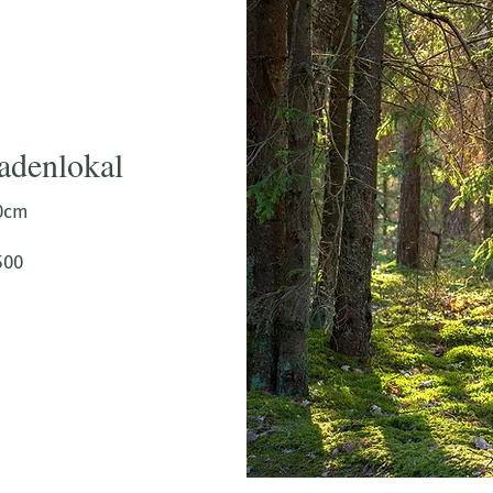
adenlokal
00cm
00 ​