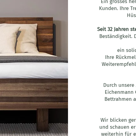
Ein grosses he
Kunden. Ihre T
Hüs
Seit 32 Jahren s
Beständigkeit. 
ein sol
Ihre Rückmel
Weiterempfehlu
Durch unsere 
Eichenmann 
Bettrahmen a
Wir blicken ge
und schauen erw
weiterhin für 