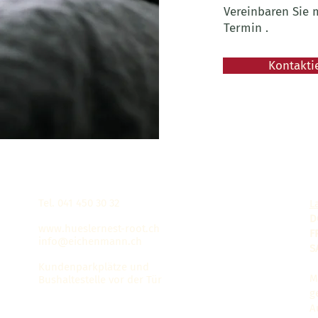
Vereinbaren Sie 
Termin .
Kontaktie
Tel.
041 450 30 32
L
D
www.hueslernest-root.ch
F
info@eichenmann.ch
S
Kundenparkplätze und
M
Bushaltestelle vor der Tür
g
A