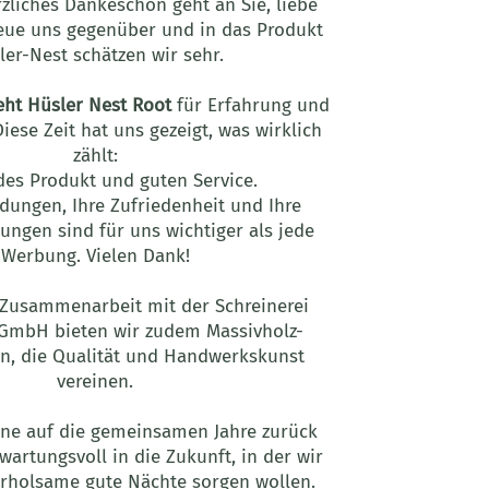
rzliches Dankeschön geht an Sie,
liebe
reue uns gegenüber und
in das Produkt
ler-Nest schätzen wir sehr.
teht Hüsler Nest Root
für Erfahrung und
Diese Zeit hat uns gezeigt, was wirklich
zählt:
ides Produkt und guten Service.
dungen, Ihre Zufriedenheit und Ihre
ngen sind für uns wichtiger als jede
Werbung. Vielen Dank!
Zusammenarbeit mit der Schreinerei
GmbH bieten wir zudem Massivholz-
n, die Qualität und Handwerkskunst
vereinen.
rne auf die gemeinsamen Jahre zurück
artungsvoll in die Zukunft, in der wir
erholsame gute Nächte sorgen wollen.