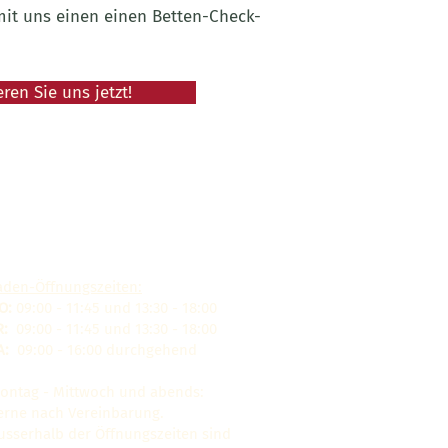
mit uns einen einen Betten-Check-
ren Sie uns jetzt!
aden-Öffnungszeiten:
O:
09:00 - 11:45 und 13:30 - 18:00
R:
09:00 - 11:45 und 13:30 - 18:00
A:
09:00 - 16:00 durchgehend
ontag - Mittwoch und abends:
erne nach Vereinbarung.
usserhalb der Öffnungszeiten sind