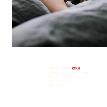
HÜSLER NEST
ROOT
Schlaf- und Wohlfühlwelt
Miriam Eichenmann
Luzernerstrasse 13
6037 Root